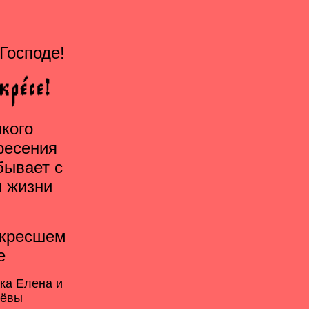
Господе!
кого
ресения
бывает с
и жизни
скресшем
е
ка Елена и
лёвы