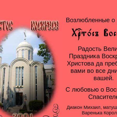
Возлюбленные о 
Радость Вели
Праздника Воск
Христова да пре
вами во все дн
вашей.
С любовью о Во
Спасител
Диакон Михаил, матуш
Варенька Коро